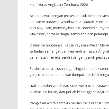
kerja keras Angkatan Zenthoria 2026.
Acara diawali dengan prosesi masuk bendera Merah
barisan wisudawan-wisudawati Angkatan Zenthor
suci Al-Qur’an, menyanyikan lagu Indonesia Ray
Makassar, serta berbagai sambutan dan penampilan
Dalam sambutannya, Ketua Yayasan Wakaf Merde
terhadap semangat dan kemandirian siswa Angka
penamatan mereka sendiri dengan penuh persiap
Selain itu, para lulusan juga diingatkan untuk s
yang mampu memberikan dampak positif di tenga
“Kalian adalah wajah dari SMK NASIONAL MAKASSA
kualitas diri kalian, dan jadilah kebanggaan bagi k
Rangkaian acara semakin meriah melalui sesi “Z