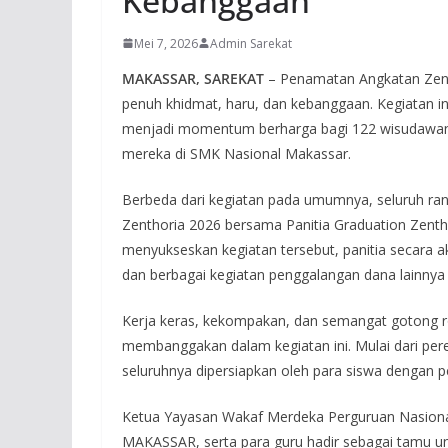
Kebanggaan
Mei 7, 2026
Admin Sarekat
MAKASSAR, SAREKAT
– Penamatan Angkatan Zent
penuh khidmat, haru, dan kebanggaan. Kegiatan ini
menjadi momentum berharga bagi 122 wisudawan 
mereka di SMK Nasional Makassar.
Berbeda dari kegiatan pada umumnya, seluruh rang
Zenthoria 2026 bersama Panitia Graduation Zent
menyukseskan kegiatan tersebut, panitia secar
dan berbagai kegiatan penggalangan dana lainnya 
Kerja keras, kekompakan, dan semangat gotong ro
membanggakan dalam kegiatan ini. Mulai dari per
seluruhnya dipersiapkan oleh para siswa dengan p
Ketua Yayasan Wakaf Merdeka Perguruan Nasiona
MAKASSAR, serta para guru hadir sebagai tamu u