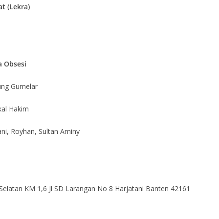
t (Lekra)
a Obsesi
ung Gumelar
kal Hakim
ani, Royhan, Sultan Aminy
r Selatan KM 1,6 Jl SD Larangan No 8 Harjatani Banten 42161