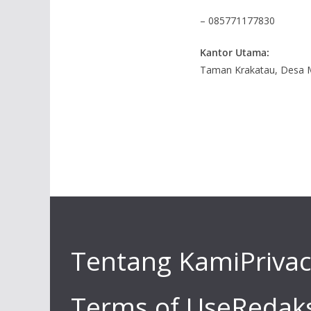
– 085771177830
Kantor Utama:
Taman Krakatau, Desa M
Tentang Kami
Privac
Terms of Use
Redaks