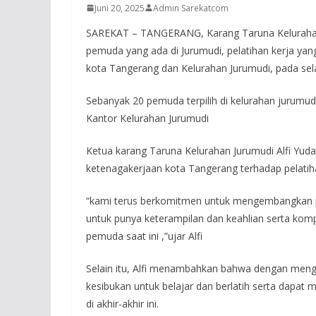
Juni 20, 2025
Admin Sarekatcom
SAREKAT – TANGERANG, Karang Taruna Kelurahan 
pemuda yang ada di Jurumudi, pelatihan kerja ya
kota Tangerang dan Kelurahan Jurumudi, pada sela
Sebanyak 20 pemuda terpilih di kelurahan jurumudi
Kantor Kelurahan Jurumudi
Ketua karang Taruna Kelurahan Jurumudi Alfi Yud
ketenagakerjaan kota Tangerang terhadap pelatihan
“kami terus berkomitmen untuk mengembangkan po
untuk punya keterampilan dan keahlian serta komp
pemuda saat ini ,”ujar Alfi
Selain itu, Alfi menambahkan bahwa dengan mengi
kesibukan untuk belajar dan berlatih serta dapat 
di akhir-akhir ini.