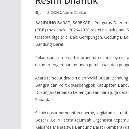
Resmi Dilantik
Juni 12, 2026
Admin Sarekat
BANDUNG BARAT,
SAREKAT
– Pengurus Daerah P
(KBB) masa bakti 2026–2028 resmi dilantik pada S
tersebut digelar di Bale Gempungan, Gedung B L
Bandung Barat.
Pelantikan ini menjadi momentum dimulainya est
dalam mengemban amanah pembinaan dan pengemb
Acara tersebut dihadiri oleh Wakil Bupati Bandung
Bangsa dan Politik (Kesbangpol) Kabupaten Band
Dukungan terhadap kepengurusan baru juga data
Supardan.
Selain unsur pemerintah daerah, kegiatan ini turut 
Besar (KB) PII, serta sejumlah Organisasi Kepem
Keluarga Mahasiswa Bandung Barat (Kembara) dan 