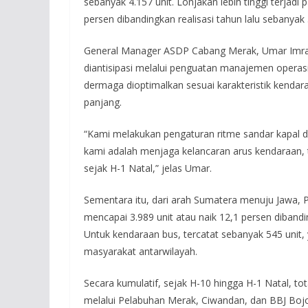
sebanyak 4.157 unit. Lonjakan lebih tinggi terjad
persen dibandingkan realisasi tahun lalu sebanyak 
General Manager ASDP Cabang Merak, Umar Imran
diantisipasi melalui penguatan manajemen operasi
dermaga dioptimalkan sesuai karakteristik kendar
panjang.
“Kami melakukan pengaturan ritme sandar kapal d
kami adalah menjaga kelancaran arus kendaraan, 
sejak H-1 Natal,” jelas Umar.
Sementara itu, dari arah Sumatera menuju Jawa,
mencapai 3.989 unit atau naik 12,1 persen diband
Untuk kendaraan bus, tercatat sebanyak 545 unit
masyarakat antarwilayah.
Secara kumulatif, sejak H-10 hingga H-1 Natal, 
melalui Pelabuhan Merak, Ciwandan, dan BBJ Boj