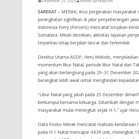
Desember 25, 2025
Admin Sarekatcom
SAREKAT
– MERAK, Arus pergerakan masyarakat m
peningkatan signifikan di jalur penyeberangan J
Indonesia Ferry (Persero) mencatat lonjakan ken
Sumatera. Meski demikian, aktivitas layanan pe
terpantau tetap berjalan lancar dan terkendali.
Direktur Utama ASDP, Heru Widodo, menjelaskan b
momentum libur Natal, periode libur Natal dan T
yang akan berlangsung pada 29–31 Desember 2025
berangkat lebih awal untuk menghindari kepadatan
“Libur Natal yang jatuh pada 25 Desember dimanf
berkumpul bersama keluarga. Ditambah dengan m
masyarakat mulai meningkat sejak H-1,” ujar Heru
Data Posko Merak mencatat realisasi kendaraan
pada H-1 Natal mencapai 4.639 unit, meningkat 11