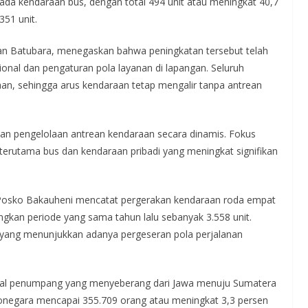
i pada kendaraan bus, dengan total 494 unit atau meningkat 40,7
351 unit.
 Batubara, menegaskan bahwa peningkatan tersebut telah
onal dan pengaturan pola layanan di lapangan. Seluruh
aan, sehingga arus kendaraan tetap mengalir tanpa antrean
an pengelolaan antrean kendaraan secara dinamis. Fokus
terutama bus dan kendaraan pribadi yang meningkat signifikan
 Posko Bakauheni mencatat pergerakan kendaraan roda empat
ingkan periode yang sama tahun lalu sebanyak 3.558 unit.
, yang menunjukkan adanya pergeseran pola perjalanan
total penumpang yang menyeberang dari Jawa menuju Sumatera
onegara mencapai 355.709 orang atau meningkat 3,3 persen