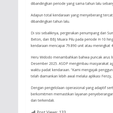
dibandingkan periode yang sama tahun lalu seban
Adapun total kendaraan yang menyeberang tercatat 
dibandingkan tahun lalu.
Di sisi sebaliknya, pergerakan penumpang dari S
Beton, dan BBJ Muara Pilu pada periode H-10 hin
kendaraan mencapai 79.890 unit atau meningkat 4,9
Heru Widodo menambahkan bahwa puncak arus libu
Desember 2025. ASDP mengimbau masyarakat agar
waktu padat kendaraan. “Kami mengajak pengguna
telah diamankan lebih awal melalui aplikasi Ferizy
Dengan pengelolaan operasional yang adaptif ser
berkomitmen memastikan layanan penyeberangan 
dan terkendali.
Post Views:
133