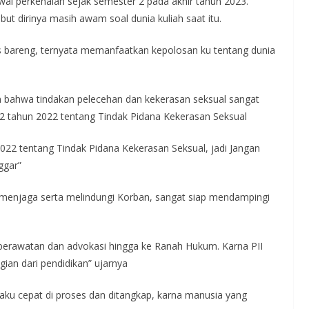
al perkenalan sejak semester 2 pada akhir tahun 2023.
t dirinya masih awam soal dunia kuliah saat itu.
 bareng, ternyata memanfaatkan kepolosan ku tentang dunia
ahwa tindakan pelecehan dan kekerasan seksual sangat
2 tahun 2022 tentang Tindak Pidana Kekerasan Seksual
022 tentang Tindak Pidana Kekerasan Seksual, jadi Jangan
ggar”
enjaga serta melindungi Korban, sangat siap mendampingi
erawatan dan advokasi hingga ke Ranah Hukum. Karna PII
ian dari pendidikan” ujarnya
ku cepat di proses dan ditangkap, karna manusia yang