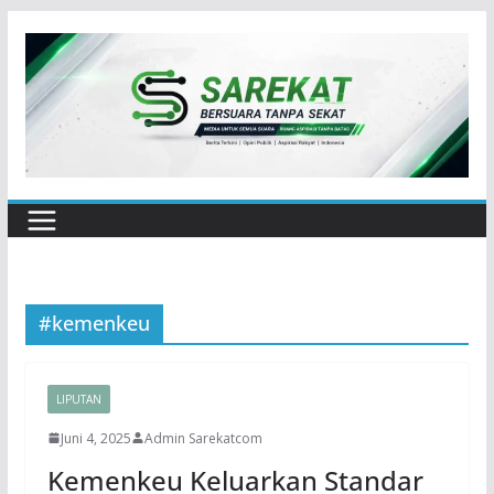
Skip
to
content
#kemenkeu
LIPUTAN
Juni 4, 2025
Admin Sarekatcom
Kemenkeu Keluarkan Standar